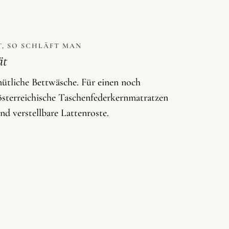
T, SO SCHLÄFT MAN
ät
mütliche Bettwäsche. Für einen noch
 österreichische Taschenfederkernmatratzen
d verstellbare Lattenroste.