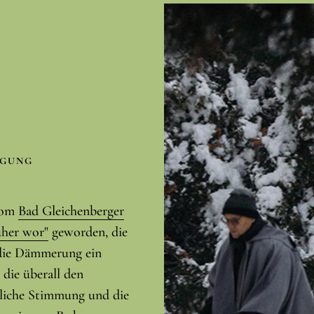
IGUNG
 vom
Bad Gleichenberger
üher wor"
geworden, die
 die Dämmerung ein
 die überall den
nliche Stimmung und die