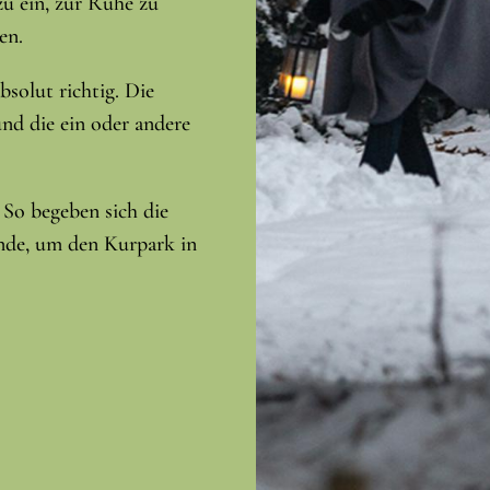
zu ein, zur Ruhe zu
en.
bsolut richtig. Die
nd die ein oder andere
 So begeben sich die
nde, um den Kurpark in