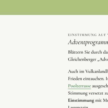
EINSTIMMUNG AUF
Adventprogramm
Blättern Sie durch d
Gleichenberger „Adve
Auch im Vulkanlandho
Frieden eintauchen.
Poolterrasse
ausgesch
Stimmung versetzt z
Einstimmung
mit Mus
Legenstein.