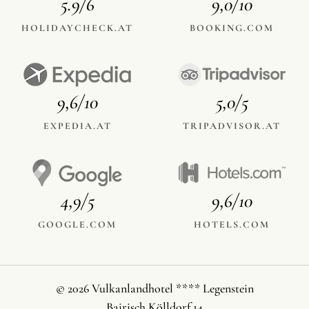
5.9/6
9,0/10
HOLIDAYCHECK.AT
BOOKING.COM
9,6/10
5,0/5
EXPEDIA.AT
TRIPADVISOR.AT
4,9/5
9,6/10
GOOGLE.COM
HOTELS.COM
© 2026 Vulkanlandhotel **** Legenstein
Bairisch Kölldorf 14