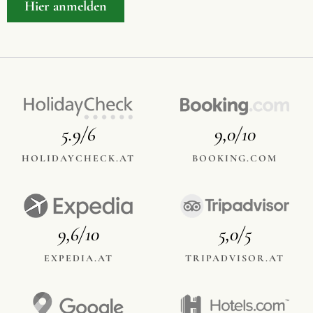
Hier anmelden
5.9/6
9,0/10
HOLIDAYCHECK.AT
BOOKING.COM
9,6/10
5,0/5
EXPEDIA.AT
TRIPADVISOR.AT