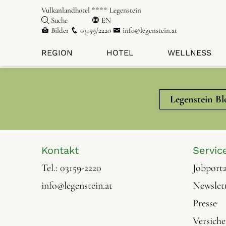
Vulkanlandhotel **** Legenstein
Suche
EN
Bilder
03159/2220
info@legenstein.at
REGION
HOTEL
WELLNESS
Legenstein Bl
Kontakt
Servic
Tel.:
03159-2220
Jobporta
info@legenstein.at
Newslet
Presse
Versich