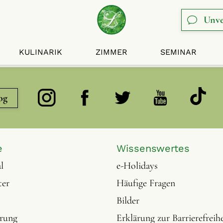
Unve
KULINARIK
ZIMMER
SEMINAR
og
e
Wissenswertes
l
e-Holidays
ter
Häufige Fragen
Bilder
erung
Erklärung zur Barrierefreihe