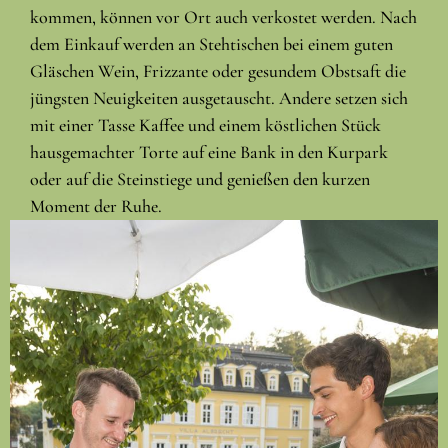
kommen, können vor Ort auch verkostet werden. Nach
dem Einkauf werden an Stehtischen bei einem guten
Gläschen Wein, Frizzante oder gesundem Obstsaft die
jüngsten Neuigkeiten ausgetauscht. Andere setzen sich
mit einer Tasse Kaffee und einem köstlichen Stück
hausgemachter Torte auf eine Bank in den Kurpark
oder auf die Steinstiege und genießen den kurzen
Moment der Ruhe.