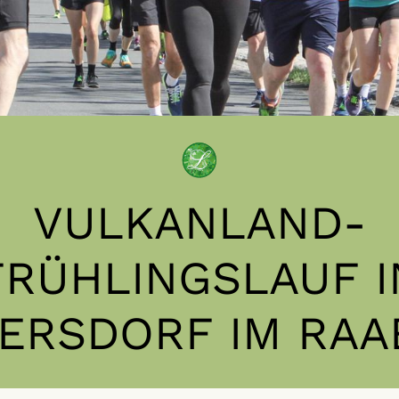
VULKANLAND-
FRÜHLINGSLAUF I
TERSDORF IM RAA