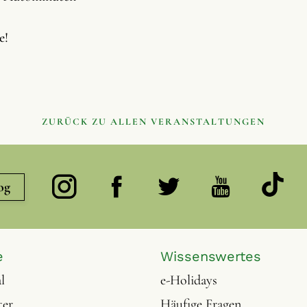
e!
ZURÜCK ZU ALLEN VERANSTALTUNGEN
og
e
Wissenswertes
l
e-Holidays
ter
Häufige Fragen