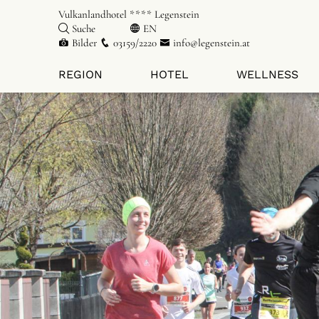
Vulkanlandhotel **** Legenstein
Suche
EN
Bilder
03159/2220
info@legenstein.at
REGION
HOTEL
WELLNESS