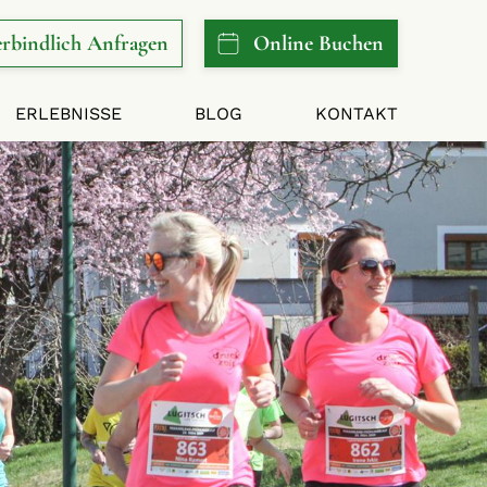
rbindlich
Anfragen
Online
Buchen
ERLEBNISSE
BLOG
KONTAKT