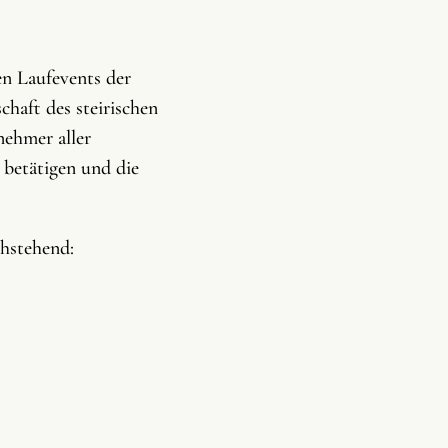
en Laufevents der
chaft des steirischen
nehmer aller
 betätigen und die
chstehend: