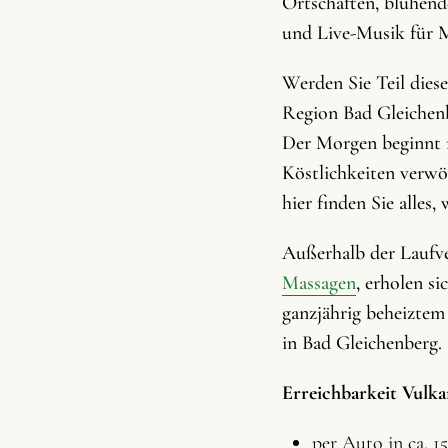
Ortschaften, blühen
und Live-Musik für 
Werden Sie Teil dies
Region Bad Gleichenb
Der Morgen beginnt m
Köstlichkeiten verwö
hier finden Sie alles
Außerhalb der Laufv
Massagen
, erholen si
ganzjährig beheizte
in Bad Gleichenberg.
Erreichbarkeit Vulka
per Auto in ca. 