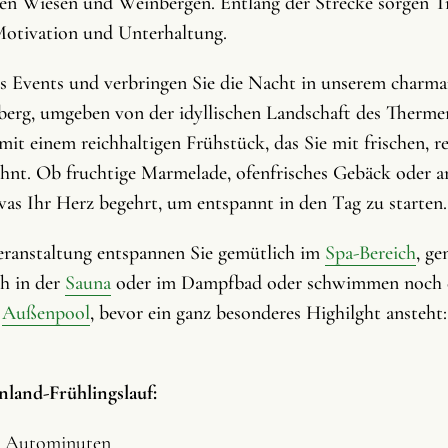
den Wiesen und Weinbergen. Entlang der Strecke sorgen 
Motivation und Unterhaltung.
es Events und verbringen Sie die Nacht in unserem charma
erg, umgeben von der idyllischen Landschaft des Therme
it einem reichhaltigen Frühstück, das Sie mit frischen, r
hnt. Ob fruchtige Marmelade, ofenfrisches Gebäck oder ar
, was Ihr Herz begehrt, um entspannt in den Tag zu starten.
eranstaltung entspannen Sie gemütlich im
Spa-Bereich
, g
ch in der
Sauna
oder im Dampfbad oder schwimmen noch 
m
Außenpool
, bevor ein ganz besonderes Highilght ansteht
nland-Frühlingslauf:
15 Autominuten