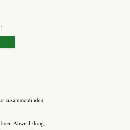
L
atur zusammenfinden
nen Abwechslung,