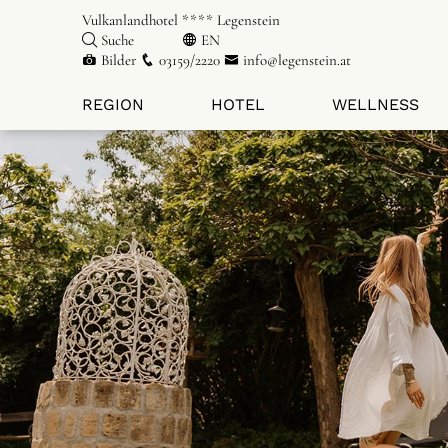
Vulkanlandhotel **** Legenstein
Suche
EN
Bilder
03159/2220
info@legenstein.at
REGION
HOTEL
WELLNESS