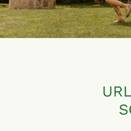
URL
S