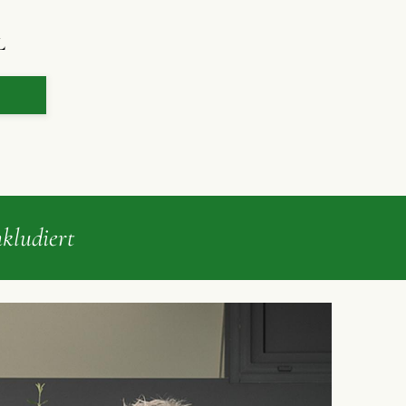
L
ludiert