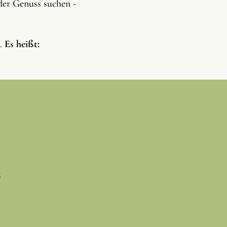
der Genuss suchen -
n.
Es heißt:
d