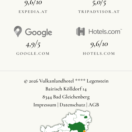
9,6/10
5,0/5
EXPEDIA.AT
TRIPADVISOR.AT
4,9/5
9,6/10
GOOGLE.COM
HOTELS.COM
© 2026 Vulkanlandhotel **** Legenstein
Bairisch Kölldorf 14
8344 Bad Gleichenberg
Impressum
|
Datenschutz
|
AGB